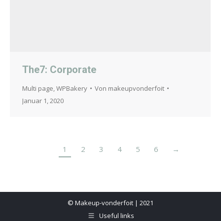
The7: Corporate
Multi page
,
WPBakery
Von
makeupvonderfoit
Januar 1, 2020
1
2
3
4
5
6
→
© Makeup-vonderfoit | 2021
Useful links