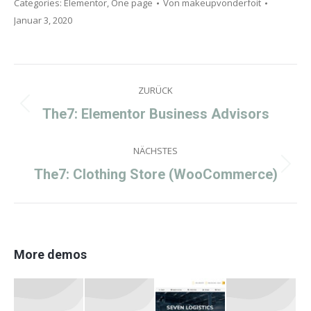
Categories:
Elementor
,
One page
Von
makeupvonderfoit
Januar 3, 2020
Project
ZURÜCK
navigation
Previous
The7: Elementor Business Advisors
project:
NÄCHSTES
Next
The7: Clothing Store (WooCommerce)
project:
More demos