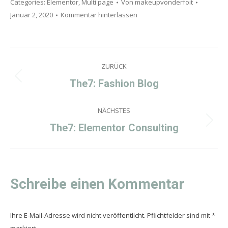
Categories:
Elementor
,
Multi page
Von
makeupvonderfoit
Januar 2, 2020
Kommentar hinterlassen
Project
ZURÜCK
navigation
Previous
The7: Fashion Blog
project:
NÄCHSTES
Next
The7: Elementor Consulting
project:
Schreibe einen Kommentar
Ihre E-Mail-Adresse wird nicht veröffentlicht. Pflichtfelder sind mit
*