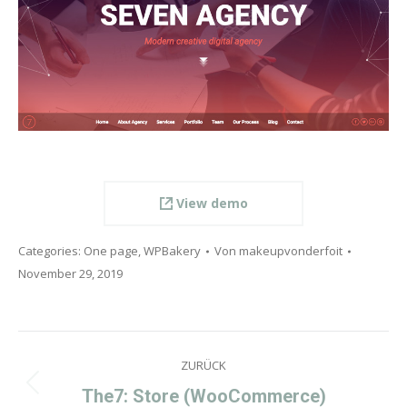
View demo
Categories:
One page
,
WPBakery
Von
makeupvonderfoit
November 29, 2019
Project
ZURÜCK
navigation
Previous
The7: Store (WooCommerce)