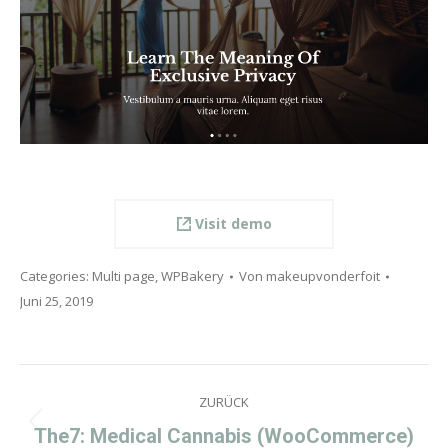
Visit demo
Categories:
Multi page
,
WPBakery
Von
makeupvonderfoit
Juni 25, 2019
Project
ZURÜCK
navigation
Previous
The7: Medical Cannabis (WooCommerce)