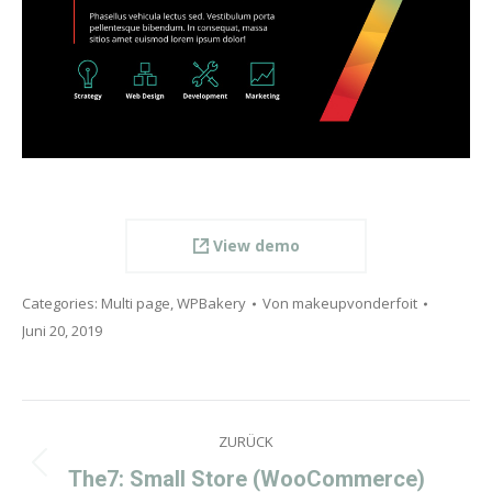
View demo
Categories:
Multi page
,
WPBakery
Von
makeupvonderfoit
Juni 20, 2019
Project
ZURÜCK
navigation
Previous
The7: Small Store (WooCommerce)