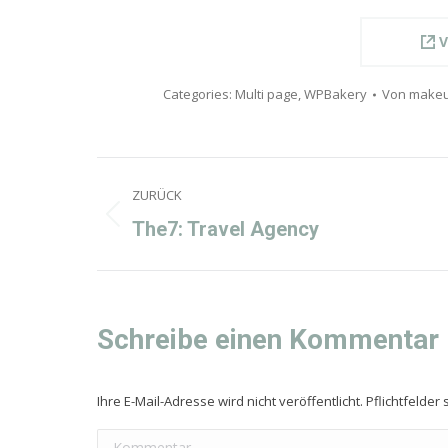
V
Categories:
Multi page
,
WPBakery
Von
makeu
Project
ZURÜCK
navigation
Previous
The7: Travel Agency
project:
Schreibe einen Kommentar
Ihre E-Mail-Adresse wird nicht veröffentlicht. Pflichtfelder 
Kommentar