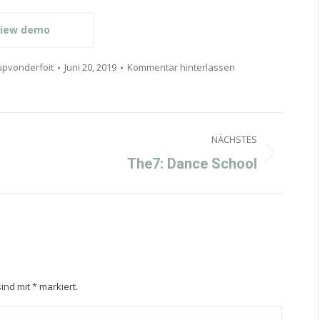
iew demo
pvonderfoit
Juni 20, 2019
Kommentar hinterlassen
NÄCHSTES
Next
The7: Dance School
project:
sind mit
*
markiert.