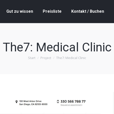
Gut zu wissen
Preisliste
Kontakt / Buchen
Gut zu wissen
Preisliste
Kontakt / Buchen
The7: Medical Clinic
Start
Project
The7: Medical Clinic
Sie befinden sich hier: