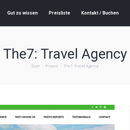
Gut zu wissen
Preisliste
Kontakt / Buchen
Gut zu wissen
Preisliste
Kontakt / Buchen
The7: Travel Agency
Start
Project
The7: Travel Agency
Sie befinden sich hier: