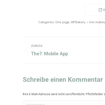
V
Categories:
One page
,
WPBakery
Von
makeu
Project
ZURÜCK
navigation
Previous
The7: Mobile App
project:
Schreibe einen Kommentar
Ihre E-Mail-Adresse wird nicht veröffentlicht. Pflichtfelder 
Kommentar