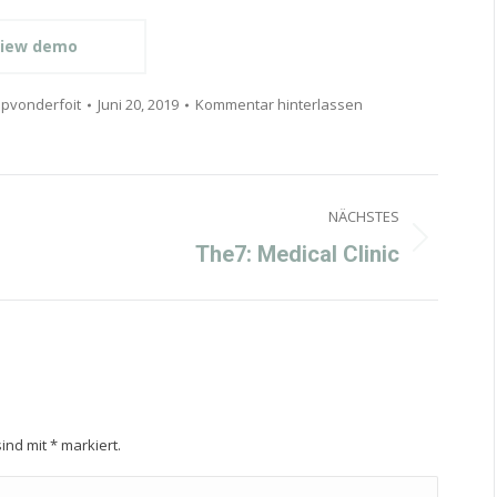
iew demo
pvonderfoit
Juni 20, 2019
Kommentar hinterlassen
NÄCHSTES
Next
The7: Medical Clinic
project:
sind mit
*
markiert.